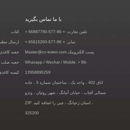
با ما تماس بگیرید
تلفن تجارت: + 86-577-66887790 +
کتاب
نمابر: + 86-577-65615260 +
ارسال مطبوع
پست الکترونیک:
Master@cn-koten.com
جعبه کاغذی
Whasapp / Wechat / Mobile: + 86-
جعبه صلب
13958895259
کیسه کاغذی
اتاق 402 ، واحد یک ، ساختمان شماره 5 ، جاده
شمالی آفتاب ، خیابان آنیانگ ، شهر روئیان ، ونژو
، استان ژجیانگ ، چین را اضافه کنید. ZIP
325200