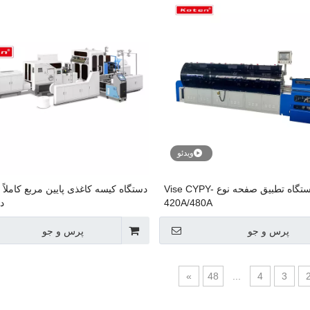
ویدئو
دستگاه تطبیق صفحه نوع Vise CYPY-
دستگاه کیسه کاغذی پایین مربع کاملاً ا
420A/480A
د
پرس و جو
پرس و جو
»
48
...
4
3