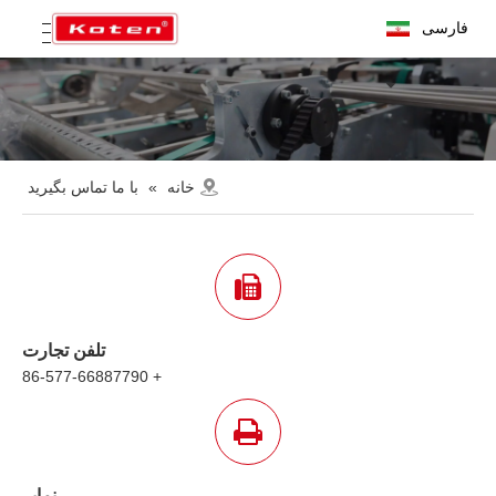
فارسی
خانه
»
با ما تماس بگیرید
تلفن تجارت
+ 86-577-66887790
نمابر