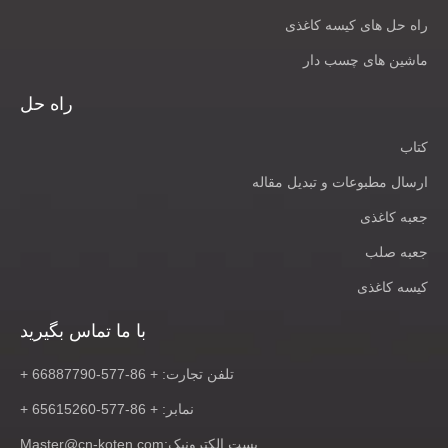
راه حل های کیسه کاغذی
ماشین های چسب دار
راه حل
کتاب
ارسال مطبوعات و تبدیل مقاله
جعبه کاغذی
جعبه صلب
کیسه کاغذی
با ما تماس بگیرید
تلفن تجارت: + 86-577-66887790 +
نمابر: + 86-577-65615260 +
پست الکترونیک:
Master@cn-koten.com