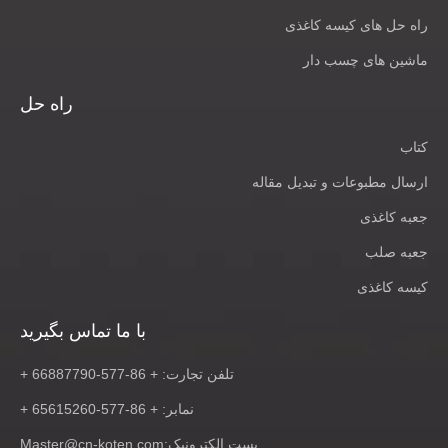
راه حل های کیسه کاغذی
ماشین های چسب دار
راه حل
کتاب
ارسال مطبوعات و تبدیل مقاله
جعبه کاغذی
جعبه صلب
کیسه کاغذی
با ما تماس بگیرید
تلفن تجارت: + 86-577-66887790 +
نمابر: + 86-577-65615260 +
پست الکترونیک:
Master@cn-koten.com