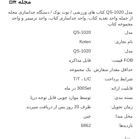
مجله
مدل QS-1020 کتاب های ورزشی / نوت بوک / دستگاه جداسازی مجله
از جمله واحد تغذیه کتاب، واحد جداسازی کتاب، واحد ترمیمر و واحد
مجموعه کتاب.
مدل:
QS-1020
نام تجاری:
Koten
مدل:
QS-1020
FOB قیمت:
قابل مذاکره
حداقل مقدار سفارش:
یک مجموعه
شرایط پرداخت:
T/T ، L/C
قابلیت ارائه:
300Set در ماه
بسته بندی:
توسط موارد چوبی قابل توجه دریا.
زمان تحویل:
ظرف 20 روز پس از دریافت سپرده.
محل مبدا:
چین
بازدیدها:
6862
مقدار: