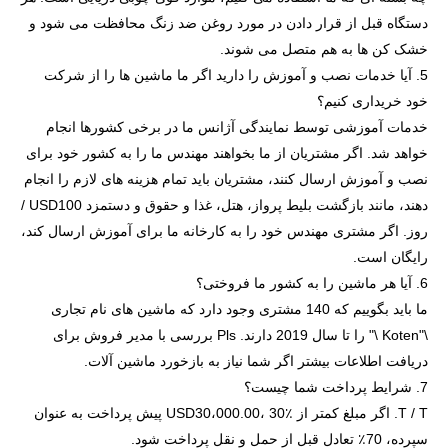
دستگاه قبل از قرار دادن در مورد روغن ضد زنگ محافظت می شود و
خشک کن ها به هم متصل می شوند.
5. آیا خدمات نصب و آموزش را دارید اگر ما ماشین ها را از شرکت
خود خریداری کنیم؟
خدمات آموزشی توسط نمایندگی آژانس ما در برخی کشورها انجام
خواهد شد. اگر مشتریان از ما بخواهند مهندس ما را به کشور خود برای
نصب و آموزش ارسال کنند، مشتریان باید تمام هزینه های لازم را انجام
دهند، مانند بازگشت بلیط پرواز، هتل، غذا و حقوق و دستمزد USD100 /
روز. اگر مشتری مهندس خود را به کارخانه ما برای آموزش ارسال کند،
رایگان است.
6. آیا هر ماشین را به کشور ما فروختی؟
ما باید بگوییم که 140 مشتری وجود دارد که ماشین های نام تجاری
\"Koten \" را تا سال 2019 دارند. Pls بررسی با مدیر فروش برای
دریافت اطلاعات بیشتر اگر شما نیاز به بازخورد ماشین آلات.
7. شرایط پرداخت شما چیست؟
T / T. اگر مبلغ کمتر از USD30،000.00، 30٪ پیش پرداخت به عنوان
سپرده، 70٪ تعادل قبل از حمل و نقل پرداخت شود.