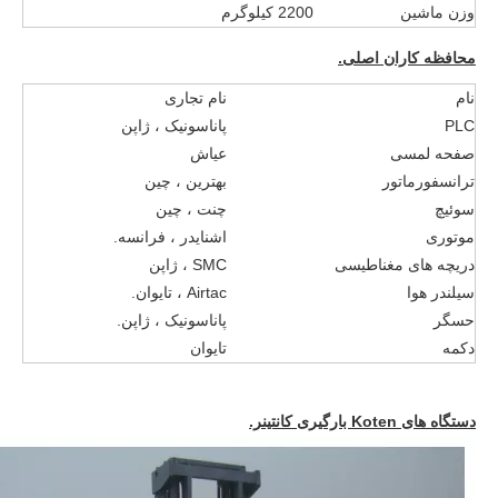
وزن ماشین
2200 کیلوگرم
محافظه کاران اصلی.
نام
نام تجاری
PLC
پاناسونیک ، ژاپن
صفحه لمسی
عیاش
ترانسفورماتور
بهترین ، چین
سوئیچ
چنت ، چین
موتوری
اشنایدر ، فرانسه.
دریچه های مغناطیسی
SMC ، ژاپن
سیلندر هوا
Airtac ، تایوان.
حسگر
پاناسونیک ، ژاپن.
دکمه
تایوان
دستگاه های Koten بارگیری کانتینر.