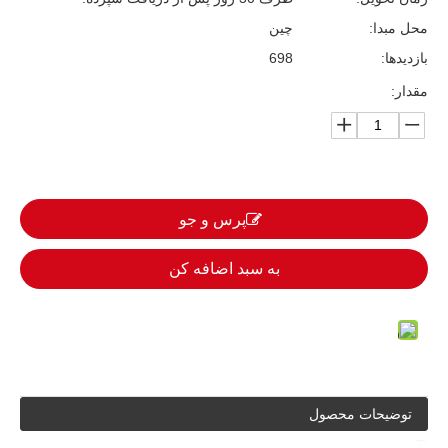
محل مبدا:
چین
بازدیدها:
698
مقدار:
پرس و جو
به سبد اضافه کن
توضیحات محصول