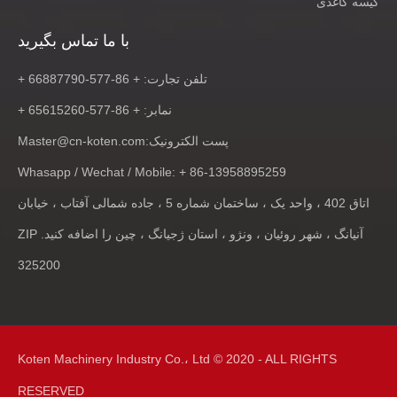
کیسه کاغذی
با ما تماس بگیرید
تلفن تجارت: + 86-577-66887790 +
نمابر: + 86-577-65615260 +
پست الکترونیک:
Master@cn-koten.com
Whasapp / Wechat / Mobile: + 86-13958895259
اتاق 402 ، واحد یک ، ساختمان شماره 5 ، جاده شمالی آفتاب ، خیابان
آنیانگ ، شهر روئیان ، ونژو ، استان ژجیانگ ، چین را اضافه کنید. ZIP
325200
Koten Machinery Industry Co.، Ltd © 2020 - ALL RIGHTS
RESERVED