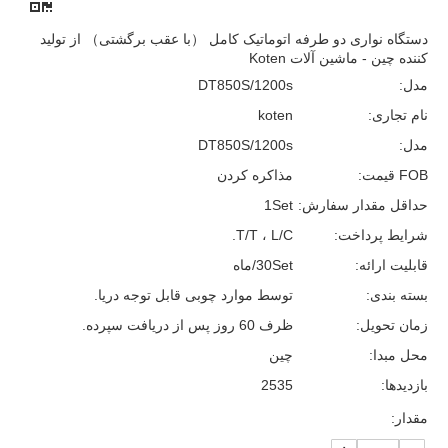
دستگاه نواری دو طرفه اتوماتیک کامل （با عقب برگشتی） از تولید
کننده چین - ماشین آلات Koten
مدل:
DT850S/1200s
نام تجاری:
koten
مدل:
DT850S/1200s
FOB قیمت:
مذاکره کردن
حداقل مقدار سفارش:
1Set
شرایط پرداخت:
T/T ، L/C.
قابلیت ارائه:
30Set/ماه
بسته بندی:
توسط موارد چوبی قابل توجه دریا.
زمان تحویل:
ظرف 60 روز پس از دریافت سپرده.
محل مبدا:
چین
بازدیدها:
2535
مقدار: