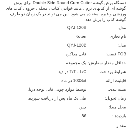
دستگاه برش گوشه Double Side Round Curn Cutter برای برش
گوشه ای از کتابهای نرم ، مانند خواندن کتاب ، مجله ، جزوه ، کتاب های
ورزشی و غیره استفاده می شود. این می تواند در یک زمان دو طرف
گوشه کتاب را برش دهد.
مدل:
QYJ-120B
نام تجاری:
Koten
مدل:
QYJ-120B
FOB قیمت:
قابل مذاکره
حداقل مقدار سفارش:
یک مجموعه
شرایط پرداخت:
T/T ، L/C در دید.
قابلیت ارائه:
100Set در ماه
بسته بندی:
توسط موارد چوبی قابل توجه دریا.
زمان تحویل:
طی یک ماه پس از دریافت سپرده.
محل مبدا:
چین
بازدیدها:
86
مقدار: