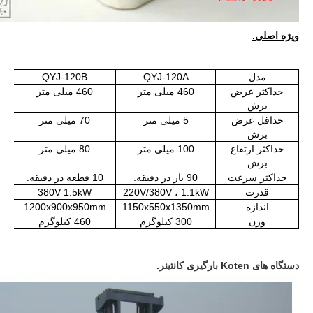
ویژه اصلی.
مدل
QYJ-120A
QYJ-120B
حداکثر عرض
460 میلی متر
460 میلی متر
برش
حداقل عرض
5 میلی متر
70 میلی متر
برش
حداکثر ارتفاع
100 میلی متر
80 میلی متر
برش
حداکثر سرعت
90 بار در دقیقه.
10 قطعه در دقیقه.
قدرت
220V/380V ، 1.1kW
380V 1.5kW
اندازه
1150x550x1350mm
1200x900x950mm
وزن
300 کیلوگرم
460 کیلوگرم
دستگاه های Koten بارگیری کانتینر.