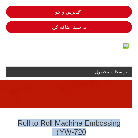
پرس و جو
به سبد اضافه کن
توضیحات محصول
Roll to Roll Machine Embossing
（YW-720