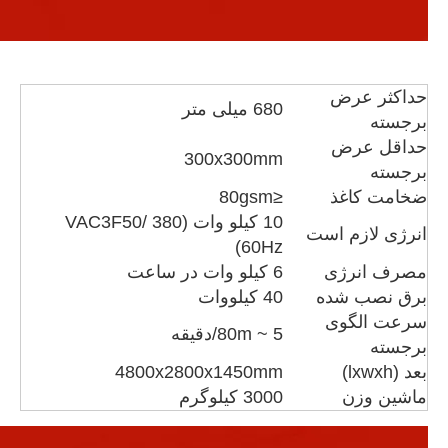
حداکثر عرض
680 میلی متر
برجسته
حداقل عرض
300x300mm
برجسته
ضخامت کاغذ
≤80gsm
10 کیلو وات (380 VAC3F50/
انرژی لازم است
60Hz)
مصرف انرژی
6 کیلو وات در ساعت
برق نصب شده
40 کیلووات
سرعت الگوی
5 ~ 80m/دقیقه
برجسته
بعد (lxwxh)
4800x2800x1450mm
ماشین وزن
3000 کیلوگرم